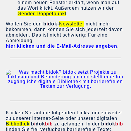
einem neuen Fenster erklärt, wenn man auf
das Wort klickt.
Außerdem nutzen wir den
Gender-Doppelpunkt
.
Wollen Sie den
b
i
dok
-
Newsletter
nicht mehr
bekommen, dann können Sie sich jederzeit davon
abmelden. Das ist nicht schwierig: Für eine
Abmeldung
hier klicken und die E-Mail-Adresse angeben
.
Klicken Sie auf die folgenden Links, um entweder
zu unserer Internet-Seite oder unserer digitalen
Bibliothek
b
i
dok
bib
zu gelangen. In der
b
i
dok
bib
finden Sie frei verfügbare barrierefreie Texte: