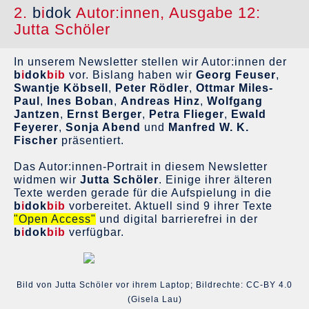
2.
b
i
dok
Autor:innen, Ausgabe 12:
Jutta Schöler
In unserem Newsletter stellen wir Autor:innen der
b
i
dok
bib
vor. Bislang haben wir
Georg Feuser
,
Swantje Köbsell
,
Peter Rödler
,
Ottmar Miles-
Paul
,
Ines Boban
,
Andreas Hinz
,
Wolfgang
Jantzen
,
Ernst Berger
,
Petra Flieger
,
Ewald
Feyerer
,
Sonja Abend
und
Manfred W. K.
Fischer
präsentiert.
Das Autor:innen-Portrait in diesem Newsletter
widmen wir
Jutta Schöler
. Einige ihrer älteren
Texte werden gerade für die Aufspielung in die
b
i
dok
bib
vorbereitet. Aktuell sind 9 ihrer Texte
"Open Access"
und digital barrierefrei in der
b
i
dok
bib
verfügbar.
Bild von Jutta Schöler vor ihrem Laptop; Bildrechte: CC-BY 4.0
(Gisela Lau)