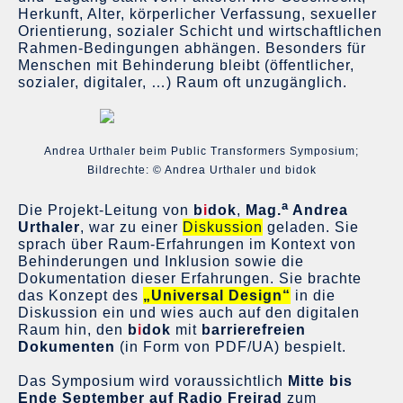
Herkunft, Alter, körperlicher Verfassung, sexueller
Orientierung, sozialer Schicht und wirtschaftlichen
Rahmen-Bedingungen abhängen. Besonders für
Menschen mit Behinderung bleibt (öffentlicher,
sozialer, digitaler, …) Raum oft unzugänglich.
Andrea Urthaler beim Public Transformers Symposium;
Bildrechte: © Andrea Urthaler und bidok
a
Die Projekt-Leitung von
b
i
dok
,
Mag.
Andrea
Urthaler
, war zu einer
Diskussion
geladen. Sie
sprach über Raum-Erfahrungen im Kontext von
Behinderungen und Inklusion sowie die
Dokumentation dieser Erfahrungen. Sie brachte
das Konzept des
„Universal Design“
in die
Diskussion ein und wies auch auf den digitalen
Raum hin, den
b
i
dok
mit
barrierefreien
Dokumenten
(in Form von PDF/UA) bespielt.
Das Symposium wird voraussichtlich
Mitte bis
Ende September auf Radio Freirad
zum