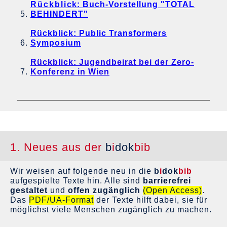
Rückblick: Buch-Vorstellung "TOTAL
BEHINDERT"
Rückblick: Public Transformers
Symposium
Rückblick: Jugendbeirat bei der Zero-
Konferenz in Wien
1. Neues aus der
b
i
dok
bib
Wir weisen auf folgende neu in die
b
i
dok
bib
aufgespielte Texte hin. Alle sind
barrierefrei
gestaltet
und
offen zugänglich
(Open Access)
.
Das
PDF/UA-Format
der Texte hilft dabei, sie für
möglichst viele Menschen zugänglich zu machen.