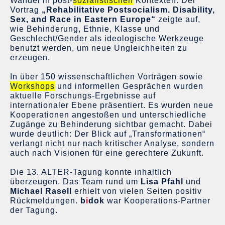
Wandel in post-
sozialistischen
Kontexten: Der
Vortrag
„Rehabilitative Postsocialism. Disability,
Sex, and Race in Eastern Europe“
zeigte auf,
wie Behinderung, Ethnie, Klasse und
Geschlecht/Gender als ideologische Werkzeuge
benutzt werden, um neue Ungleichheiten zu
erzeugen.
In über 150 wissenschaftlichen Vorträgen sowie
Workshops
und informellen Gesprächen wurden
aktuelle Forschungs-Ergebnisse auf
internationaler Ebene präsentiert. Es wurden neue
Kooperationen angestoßen und unterschiedliche
Zugänge zu Behinderung sichtbar gemacht. Dabei
wurde deutlich: Der Blick auf „Transformationen“
verlangt nicht nur nach kritischer Analyse, sondern
auch nach Visionen für eine gerechtere Zukunft.
Die 13. ALTER-Tagung konnte inhaltlich
überzeugen. Das Team rund um
Lisa Pfahl
und
Michael Rasell
erhielt von vielen Seiten positiv
Rückmeldungen.
b
i
dok
war Kooperations-Partner
der Tagung.