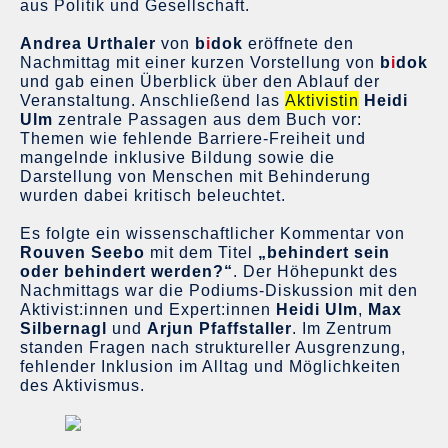
aus Politik und Gesellschaft.
Andrea Urthaler
von
b
i
dok
eröffnete den
Nachmittag mit einer kurzen Vorstellung von
b
i
dok
und gab einen Überblick über den Ablauf der
Veranstaltung. Anschließend las
Aktivistin
Heidi
Ulm
zentrale Passagen aus dem Buch vor:
Themen wie fehlende Barriere-Freiheit und
mangelnde inklusive Bildung sowie die
Darstellung von Menschen mit Behinderung
wurden dabei kritisch beleuchtet.
Es folgte ein wissenschaftlicher Kommentar von
Rouven Seebo
mit dem Titel
„behindert sein
oder behindert werden?“
. Der Höhepunkt des
Nachmittags war die Podiums-Diskussion mit den
Aktivist:innen und Expert:innen
Heidi Ulm
,
Max
Silbernagl
und
Arjun Pfaffstaller
. Im Zentrum
standen Fragen nach struktureller Ausgrenzung,
fehlender Inklusion im Alltag und Möglichkeiten
des Aktivismus.