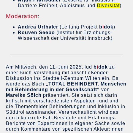
Barriere-Freiheit, Ableismus und
Diversität
)
Moderation:
Andrea Urthaler
(Leitung Projekt
b
i
dok
)
Rouven Seebo
(Institut für Erziehungs-
Wissenschaft der Universität Innsbruck)
Am Mittwoch, den 11. Juni 2025, lud
b
i
dok
zu
einer Buch-Vorstellung mit anschließender
Diskussion ins Stadtteil-Zentrum Wilten ein. Es
wurde das Buch
„TOTAL BEHINDERT. Menschen
mit Behinderung in der Gesellschaft“
von
Mareike Sölch
präsentiert. Sie setzt sich darin
kritisch mit verschiedensten Aspekten rund und
die Themenfelder Behinderungen und Inklusion in
Südtirol auseinander. Veranschaulicht wird das
durch konkrete Fall-Beispiele und Erfahrungs-
Berichte von Expert:innen in eigener Sache sowie
durch Kommentare von spezifischen Akteur:innen