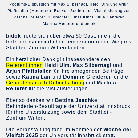
Podiums-Diskussion mit Max Silbernagl, Heidi Ulm und Arjun
Pfaffstaller (Moderator: Rouven Seebo) und Visualisierung von
Martina Reiterer; Bildrechte: Lukas Kindl, Julia Ganterer,
Martina Reiterer und bidok
b
i
dok
freute sich über etwa 50 Gäst:innen, die
trotz hochsommerlicher Temperaturen den Weg ins
Stadtteil-Zentrum Wilten fanden.
Ein herzlicher Dank gilt insbesondere den
Referent:innen
Heidi Ulm
,
Max Silbernagl
und
Arjun Pfaffstaller
für ihre anregenden Beiträge
sowie
Katina Lair
und
Dominic Greiderer
für die
Gebärdensprach-Dolmetschung
und
Martina
Reiterer
für die Visualisierungen.
Ebenso danken wir
Bettina Jeschke
,
Behinderten-Beauftragte der Universität Innsbruck,
für ihre Unterstützung sowie dem Stadtteil-
Zentrum Wilten.
Die Veranstaltung fand im Rahmen der
Woche der
Vielfalt 2025
der Universität Innsbruck statt.