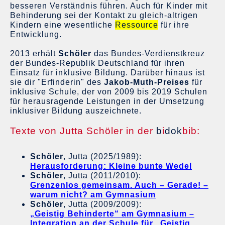
besseren Verständnis führen. Auch für Kinder mit
Behinderung sei der Kontakt zu gleich-altrigen
Kindern eine wesentliche
Ressource
für ihre
Entwicklung.
2013 erhält
Schöler
das Bundes-Verdienstkreuz
der Bundes-Republik Deutschland für ihren
Einsatz für inklusive Bildung. Darüber hinaus ist
sie dir "Erfinderin" des
Jakob-Muth-Preises
für
inklusive Schule, der von 2009 bis 2019 Schulen
für herausragende Leistungen in der Umsetzung
inklusiver Bildung auszeichnete.
Texte von Jutta Schöler in der
b
i
dok
bib:
Schöler
, Jutta (2025/1989):
Herausforderung: Kleine bunte Wedel
Schöler
, Jutta (2011/2010):
Grenzenlos gemeinsam. Auch – Gerade! –
warum nicht? am Gymnasium
Schöler
, Jutta (2009/2009):
„Geistig Behinderte“ am Gymnasium –
Integration an der Schule für „Geistig